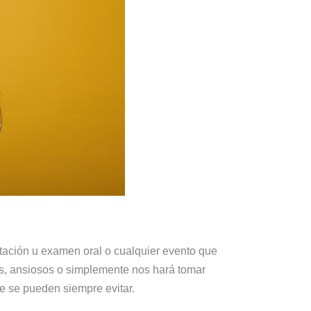
tación u examen oral o cualquier evento que
os, ansiosos o simplemente nos hará tomar
 se pueden siempre evitar.