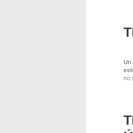
T
Un
est
no 
T