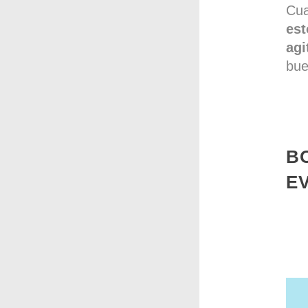
Cua
est
agi
bue
B
E