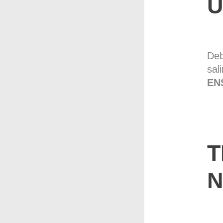
Ú
Deb
sal
EN
T