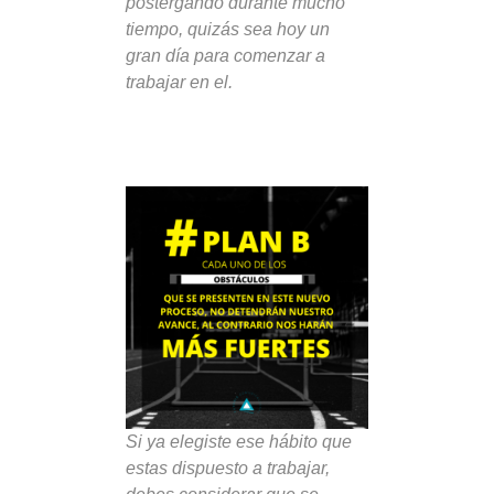
postergando durante mucho
tiempo, quizás sea hoy un
gran día para comenzar a
trabajar en el.
Si ya elegiste ese hábito que
estas dispuesto a trabajar,