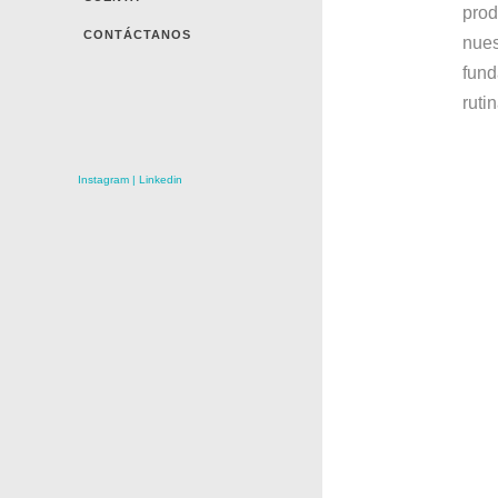
prod
CONTÁCTANOS
nues
fund
ruti
Instagram
|
Linkedin