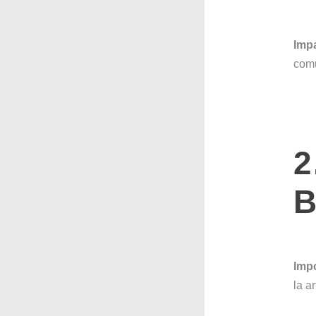
Imp
comu
2
Imp
la a