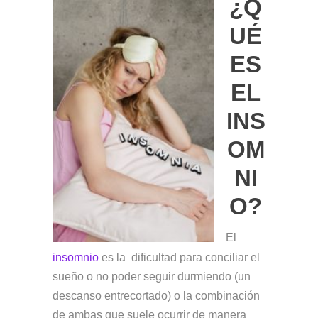
¿Q
UÉ
ES
EL
INS
OM
NI
O?
El
insomnio
es la dificultad para conciliar el
sueño o no poder seguir durmiendo (un
descanso entrecortado) o la combinación
de ambas que suele ocurrir de manera