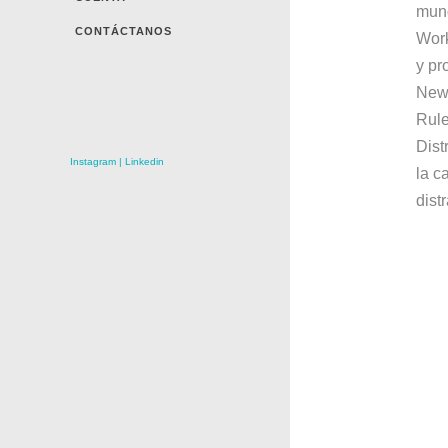
mund
CONTÁCTANOS
Work
y pr
Newp
Rule
Dist
Instagram
|
Linkedin
la c
dist