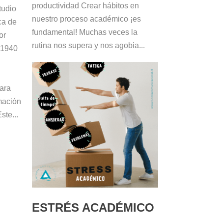
productividad Crear hábitos en
tudio
nuestro proceso académico ¡es
ca de
fundamental! Muchas veces la
or
rutina nos supera y nos agobia...
 1940
s
para
rmación
ste...
ESTRÉS ACADÉMICO