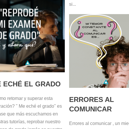
si...
 ECHÉ EL GRADO
ERRORES AL
o retomar y superar esta
tración? " Me eché el grado" es
COMUNICAR
rase que más escuchamos en
tras tutorías, reprobar nuestro
Errores al comunicar , un mi