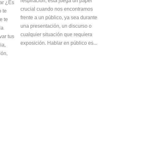
respiración, esta juega un papel
car ¿Es
crucial cuando nos encontramos
 te
frente a un público, ya sea durante
e te
una presentación, un discurso o
la
cualquier situación que requiera
var tus
exposición. Hablar en público es...
ia,
ión,