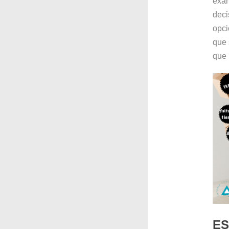
exam
deci
opci
que 
que 
ES