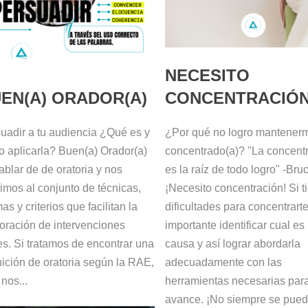
NECESITO
EN(A) ORADOR(A)
CONCENTRACIÓ
uadir a tu audiencia ¿Qué es y
¿Por qué no logro mantener
 aplicarla? Buen(a) Orador(a)
concentrado(a)? "La concent
ablar de de oratoria y nos
es la raíz de todo logro" -Bru
rimos al conjunto de técnicas,
¡Necesito concentración! Si t
as y criterios que facilitan la
dificultades para concentrarte
oración de intervenciones
importante identificar cual es 
es. Si tratamos de encontrar una
causa y así lograr abordarla
nición de oratoria según la RAE,
adecuadamente con las
 nos...
herramientas necesarias para
avance. ¡No siempre se pued