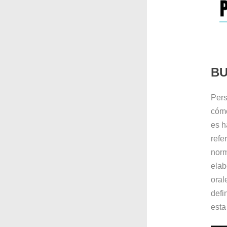
BU
Pers
cómo
es h
refe
norm
elab
oral
defi
esta