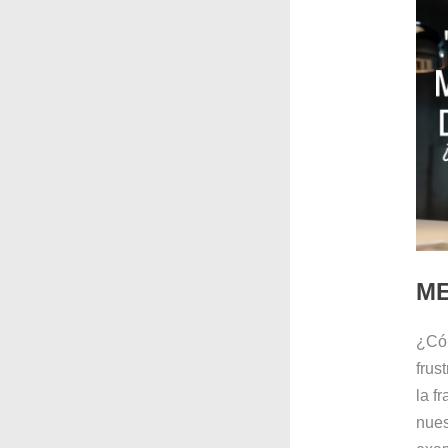
ME
¿Cóm
frus
la f
nues