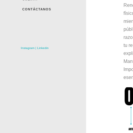
Rend
CONTÁCTANOS
físi
mien
públ
razo
tu r
Instagram
|
Linkedin
expl
Mant
Impo
esen